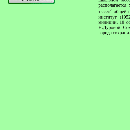
располагается
2
тыс.м
общей пл
институт (195
милиции, 18 о
Н.Дуровой. Сох
города сохрани