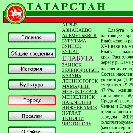
АГРЫЗ
АЗНАКАЕВО
Елабуга - 
АЛЬМЕТЬЕВСК
настоящее вре
БУГУЛЬМА
Елабужского ра
БУИНСК
XVI веке на ме
БУЛГАР
Елабуга - важ
ЕЛАБУГА
края. Располож
берегу р. Кама
ЗАИНСК
населения горо
ЗЕЛЕНОДОЛЬСК
Состав населени
КАЗАНЬ
украинцы (1,0
ЛЕНИНОГОРСК
смертность 9,2
МАМАДЫШ
47,4%, женщи
МЕНДЕЛЕЕВСК
составляют 58
МЕНЗЕЛИНСК
Средний размер
НАБ. ЧЕЛНЫ
Челны и Елабуг
НИЖНЕКАМСК
представлена 
НУРЛАТ
заводом ЖБИ
ТЕТЮШИ
(хлопчатоб
ЧИСТОПОЛЬ
(мясоконсервн
школьной меб